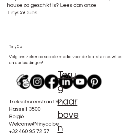
house zo geschikt is? Lees dan onze
TinyCoClues.
TinyCo
Volg ons zeker op sociale media voor de laatste nieuwtjes
en aanbiedingen!
Teru
g
naar
Trekschurenstraat 92
Hasselt 3500
bove
België
Welcome@tinyco.be
n
+32 460 95 72 57