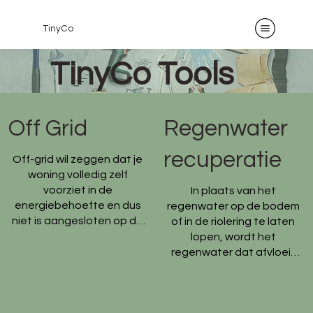
TinyCo
TinyCo Tools
Off Grid
Regenwater
recuperatie
Off-grid wil zeggen dat je 
woning volledig zelf 
voorziet in de 
In plaats van het 
energiebehoefte en dus 
regenwater op de bodem 
niet is aangesloten op de 
of in de riolering te laten 
openbare 
lopen, wordt het 
nutsvoorzieningen zoals 
regenwater dat afvloeit 
water, elektriciteit, gas en 
van de daken 
riolering. Een off-grid Tiny 
opgevangen in een 
House is voorzien van 
wateropslagsysteem. Hier 
zonnepanelen met 