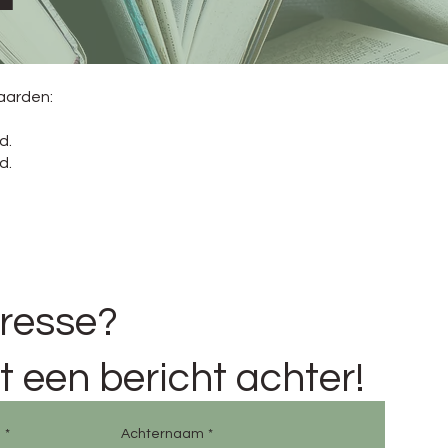
aarden:
d.
d.
eresse?
t een bericht achter!
m
*
Achternaam
*