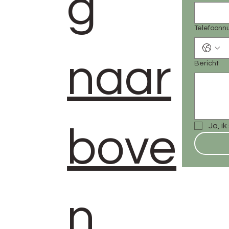
g
Telefoon
naar
Bericht
Ja, i
bove
n