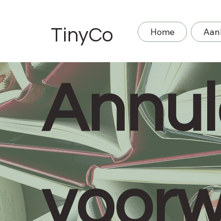
TinyCo
Home
Aan
Annul
voor