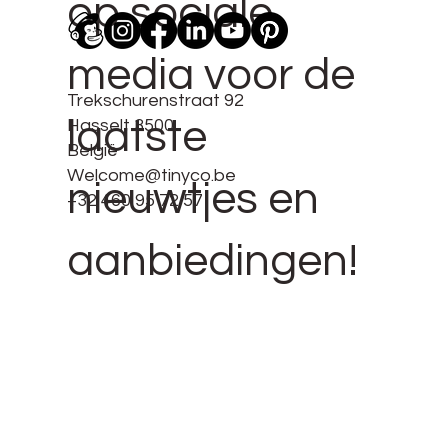
op sociale
media voor de
Trekschurenstraat 92
laatste
Hasselt 3500
België
Welcome@tinyco.be
nieuwtjes en
+32 460 95 72 57
aanbiedingen!