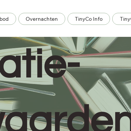
bod
Overnachten
TinyCo Info
Tiny
atie-
waarde