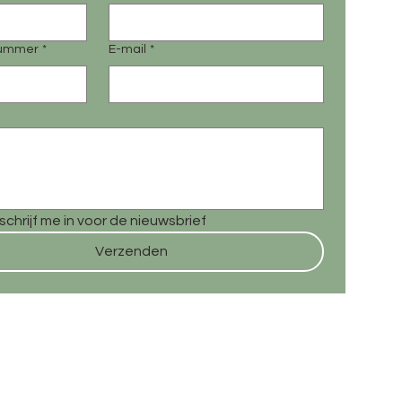
nummer
*
E-mail
*
k schrijf me in voor de nieuwsbrief
Verzenden