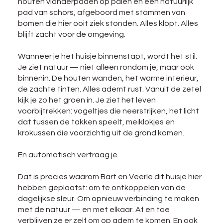
houten vlonderpaden op palen en een natuurlijk
pad van schors, afgeboord met stammen van
bomen die hier ooit ziek stonden. Alles klopt. Alles
blijft zacht voor de omgeving.
Wanneer je het huisje binnenstapt, wordt het stil.
Je ziet natuur — niet alleen rondom je, maar ook
binnenin. De houten wanden, het warme interieur,
de zachte tinten. Alles ademt rust. Vanuit de zetel
kijk je zo het groen in. Je ziet het leven
voorbijtrekken: vogeltjes die neerstrijken, het licht
dat tussen de takken speelt, meiklokjes en
krokussen die voorzichtig uit de grond komen.
En automatisch vertraag je.
Dat is precies waarom Bart en Veerle dit huisje hier
hebben geplaatst: om te ontkoppelen van de
dagelijkse sleur. Om opnieuw verbinding te maken
met de natuur — en met elkaar. Af en toe
verblijven ze er zelf om op adem te komen. En ook