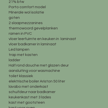
21% btw
Porto comfort model
Minerale wol isolatie
goten
2 slaapmezzanines
thermowoord gevelplanken
ramen in PVC
vloer leerfuimte en keuken in laminaat
vloer badkamer in laminaat
Led lampen
trap met kasten
ladder
Half rond douche met glazen deur
aansluiting voor wasmachine
toilet klassiek
elektrische boiler Ariston 50 liter
lavabo met onderkast
schuifdeur naar badkamer
keukenkast met 3 lades
kast met gootsteen
kast voor oven