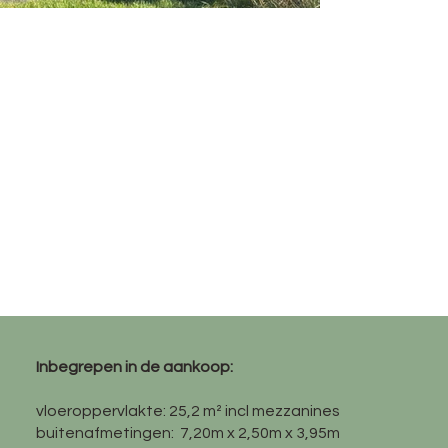
Inbegrepen in de aankoop:
vloeroppervlakte: 25,2 m² incl mezzanines
buitenafmetingen: 7,20m x 2,50m x 3,95m