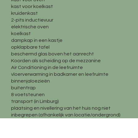
kast voor koelkast
kruidenkast
2-pits inductievuur
elektrische oven
koelkast
dampkap in een kastje
opklapbare tafel
beschermd glas boven het aanrecht
Koorden als scheiding op de mezzanine
Air Conditioning in de leefruimte
vloerverwarming in badkamer en leefruimte
binnenjaloezieën
buitentrap
8 voetsteunen
transport (in Limburg)
plaatsing en nivellering van het huis nog niet
inbegrepen (afhankelijk van locatie/ondergrond)